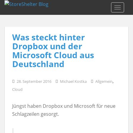
S
TOGGLE
k
i
p
Was steckt hinter
t
o
Dropbox und der
m
Microsoft Cloud aus
a
Deutschland
i
n
,
28. September 2016
Michael Kostka
Allgemein
c
Cloud
o
n
Jüngst haben Dropbox und Microsoft für neue
t
Schlagzeilen gesorgt.
e
n
t