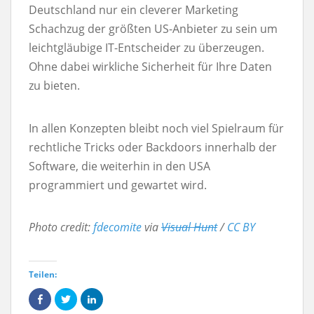
Deutschland nur ein cleverer Marketing
Schachzug der größten US-Anbieter zu sein um
leichtgläubige IT-Entscheider zu überzeugen.
Ohne dabei wirkliche Sicherheit für Ihre Daten
zu bieten.
In allen Konzepten bleibt noch viel Spielraum für
rechtliche Tricks oder Backdoors innerhalb der
Software, die weiterhin in den USA
programmiert und gewartet wird.
Photo credit:
fdecomite
via
Visual Hunt
/
CC BY
Teilen:
C
C
C
l
l
l