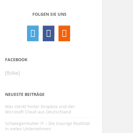
FOLGEN SIE UNS
FACEBOOK
[fblike]
NEUESTE BEITRÄGE
Was steckt hinter Dropbox und der
Microsoft Cloud aus Deutschland
Schwiegermutter IT – Die traurige Realtität
in vielen Unternehmen