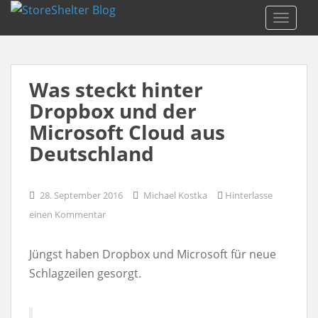
S
TOGGLE
k
i
p
Was steckt hinter
t
o
Dropbox und der
m
Microsoft Cloud aus
a
Deutschland
i
n
28. September 2016
Michael Kostka
Hinterlasse
c
einen Kommentar
o
n
Jüngst haben Dropbox und Microsoft für neue
t
Schlagzeilen gesorgt.
e
n
t