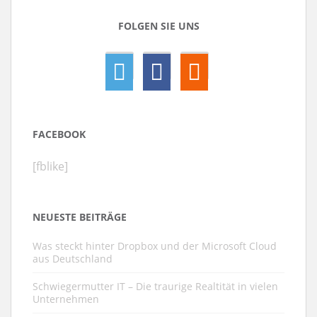
FOLGEN SIE UNS
FACEBOOK
[fblike]
NEUESTE BEITRÄGE
Was steckt hinter Dropbox und der Microsoft Cloud
aus Deutschland
Schwiegermutter IT – Die traurige Realtität in vielen
Unternehmen